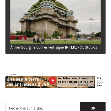
À Hambourg, le bunker vert signé INTER±POL Studios
PUBLICITE