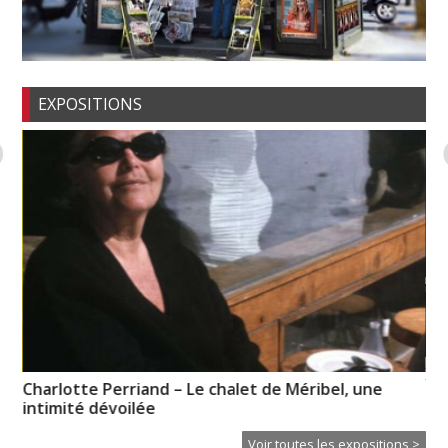
EXPOSITIONS
XT
Charlotte Perriand – Le chalet de Méribel, une
Ce
intimité dévoilée
Voir toutes les expositions >