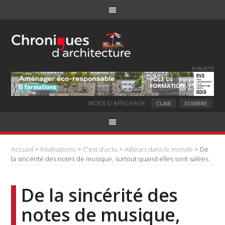
PUBLICITE
MODE D'AFFICHAGE :
CLAIR
SOMBRE
Accueil
>
Réalisations
>
C'est d'actu
>
Ailleurs dans le monde
> De
la sincérité des notes de musique, surtout quand elles sont salées
De la sincérité des
notes de musique,