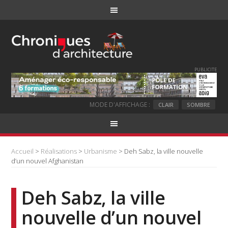
PUBLICITE
MODE D'AFFICHAGE :
CLAIR
SOMBRE
Accueil
>
Réalisations
>
Urbanisme
> Deh Sabz, la ville nouvelle
d’un nouvel Afghanistan
Deh Sabz, la ville
nouvelle d’un nouvel