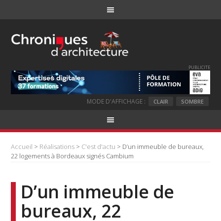
PUBLICITE
MODE D'AFFICHAGE :
CLAIR
SOMBRE
Accueil
>
Réalisations
>
C'est d'actu
> D’un immeuble de bureaux,
22 logements à Bordeaux signés Cambium
D’un immeuble de
bureaux, 22