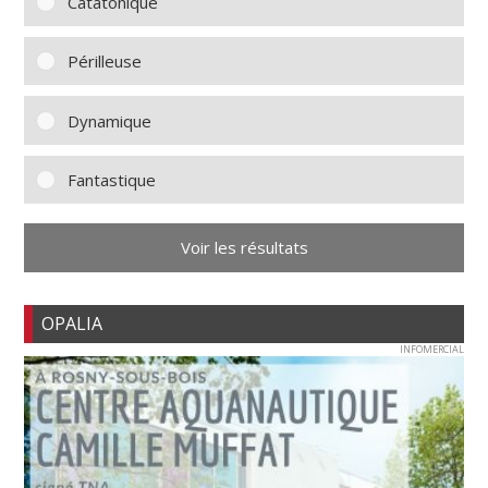
Catatonique
Périlleuse
Dynamique
Fantastique
Voir les résultats
OPALIA
INFOMERCIAL