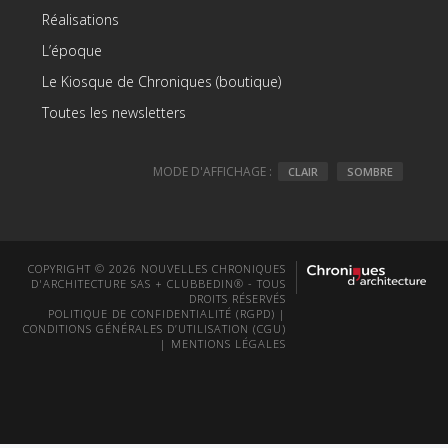
Réalisations
L’époque
Le Kiosque de Chroniques (boutique)
Toutes les newsletters
MODE D'AFFICHAGE :
CLAIR
SOMBRE
COPYRIGHT © 2026 NOUVELLES CHRONIQUES
D'ARCHITECTURE SAS + CLUBBEDIN® - TOUS
DROITS RÉSERVÉS
POLITIQUE DE CONFIDENTIALITÉ (RGPD)
|
CONDITIONS GÉNÉRALES D’UTILISATION (CGU)
|
MENTIONS LÉGALES