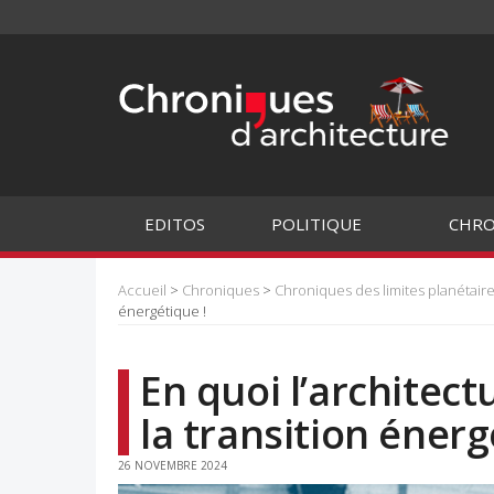
EDITOS
POLITIQUE
CHRO
Accueil
>
Chroniques
>
Chroniques des limites planétair
énergétique !
En quoi l’architectu
la transition énerg
26 NOVEMBRE 2024