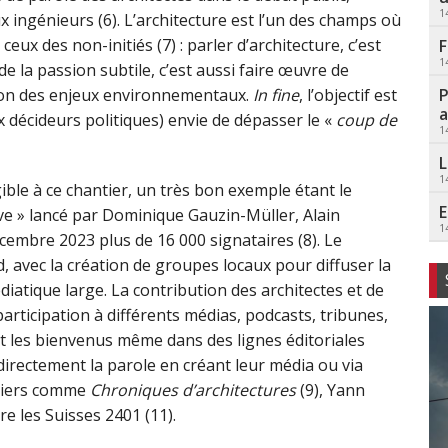
1
ux ingénieurs (6). L’architecture est l’un des champs où
eux des non-initiés (7) : parler d’architecture, c’est
F
1
de la passion subtile, c’est aussi faire œuvre de
P
ion des enjeux environnementaux.
In fine
, l’objectif est
a
 décideurs politiques) envie de dépasser le «
coup de
1
L
1
ible à ce chantier, un très bon exemple étant le
E
ive » lancé par Dominique Gauzin-Müller, Alain
1
cembre 2023 plus de 16 000 signataires (8). Le
, avec la création de groupes locaux pour diffuser la
atique large. La contribution des architectes et de
articipation à différents médias, podcasts, tribunes,
ent les bienvenus même dans des lignes éditoriales
irectement la parole en créant leur média ou via
nniers comme
Chroniques d’architectures
(9), Yann
e les Suisses 2401 (11).