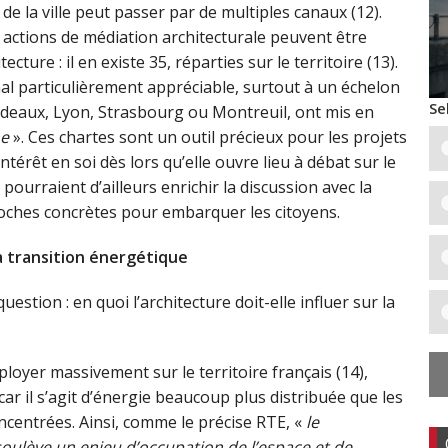
 de la ville peut passer par de multiples canaux (12).
s actions de médiation architecturale peuvent être
cture : il en existe 35, réparties sur le territoire (13).
al particulièrement appréciable, surtout à un échelon
Se
rdeaux, Lyon, Strasbourg ou Montreuil, ont mis en
ne
». Ces chartes sont un outil précieux pour les projets
térêt en soi dès lors qu’elle ouvre lieu à débat sur le
ourraient d’ailleurs enrichir la discussion avec la
croches concrètes pour embarquer les citoyens.
la transition énergétique
stion : en quoi l’architecture doit-elle influer sur la
loyer massivement sur le territoire français (14),
r il s’agit d’énergie beaucoup plus distribuée que les
 concentrées. Ainsi, comme le précise RTE, «
le
ulève un enjeu d’occupation de l’espace et de