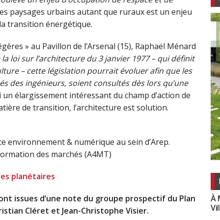
les paysages urbains autant que ruraux est un enjeu
la transition énergétique.
égères » au Pavillon de l’Arsenal (15), Raphaël Ménard
a loi sur l’architecture du 3 janvier 1977 – qui définit
ure – cette législation pourrait évoluer afin que les
tés des ingénieurs, soient consultés dès lors qu’une
ci un élargissement intéressant du champ d’action de
ière de transition, l’architecture est solution.
rice environnement & numérique au sein d’Arep.
nsformation des marchés (A4MT)
tes planétaires
À 
sont issues d’une note du groupe prospectif du Plan
Vi
ristian Cléret et Jean-Christophe Visier.