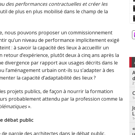
veau des performances contractuelles et créer les
 outil de plus en plus mobilisé dans le champ de la
large, nous pouvons proposer un commissionnement
rantir qu’un niveau de performance implicitement exigé
nt : à savoir la capacité des lieux à accueillir un
n retour d’expérience, plutôt deux à cinq ans après la
ne divergence par rapport aux usages décrits dans le
u l’aménagement urbain ont-ils su s’adapter à des
A
enter la capacité d’adaptabilité des lieux ?
d
2
les projets publics, de façon à nourrir la formation
C
’ailleurs probablement attendu par la profession comme la
1
lématiques
».
J
L
1
le débat public
«
de parole des architectes dans le débat public,
u