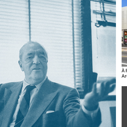
À 
Ar