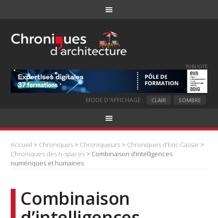
PUBLICITE
MODE D'AFFICHAGE :
CLAIR
SOMBRE
Accueil
>
Chroniques
>
Chroniqueurs
>
Chroniques d'Eric Cassar
>
Chroniques des n-spaces
> Combinaison d’intelligences
numériques et humaines
Combinaison
d’intelligences