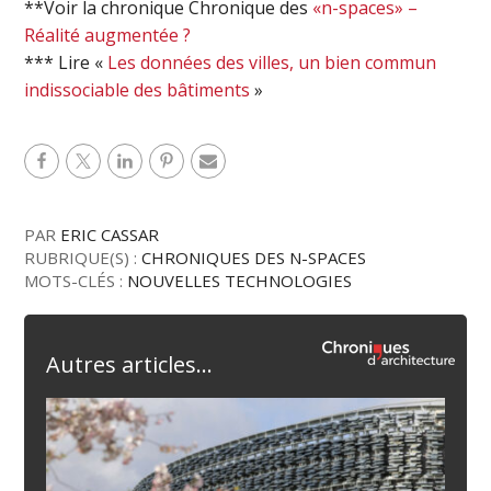
**Voir la chronique Chronique des
«n-spaces» –
Réalité augmentée ?
*** Lire «
Les données des villes, un bien commun
indissociable des bâtiments
»
PAR
ERIC CASSAR
RUBRIQUE(S) :
CHRONIQUES DES N-SPACES
MOTS-CLÉS :
NOUVELLES TECHNOLOGIES
Autres articles...