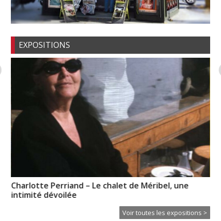
EXPOSITIONS
n-
Charlotte Perriand – Le chalet de Méribel, une
So
intimité dévoilée
Voir toutes les expositions >