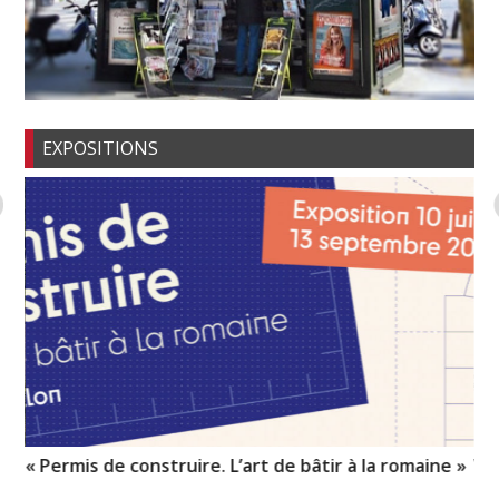
EXPOSITIONS
« Permis de construire. L’art de bâtir à la romaine »
Vo
pr