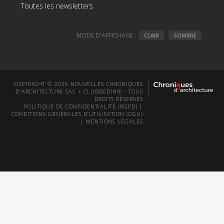
Toutes les newsletters
MODE D'AFFICHAGE :
CLAIR
SOMBRE
COPYRIGHT © 2026 NOUVELLES CHRONIQUES
D'ARCHITECTURE SAS + CLUBBEDIN® - TOUS
DROITS RÉSERVÉS
POLITIQUE DE CONFIDENTIALITÉ (RGPD)
|
CONDITIONS GÉNÉRALES D’UTILISATION (CGU)
|
MENTIONS LÉGALES