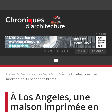
PUBLICITE
MODE D'AFFICHAGE :
CLAIR
SOMBRE
Accueil
>
Réalisations
>
C'est d'actu
> À Los Angeles, une maison
imprimée en 3D par des étudiants
À Los Angeles, une
maison imprimée en