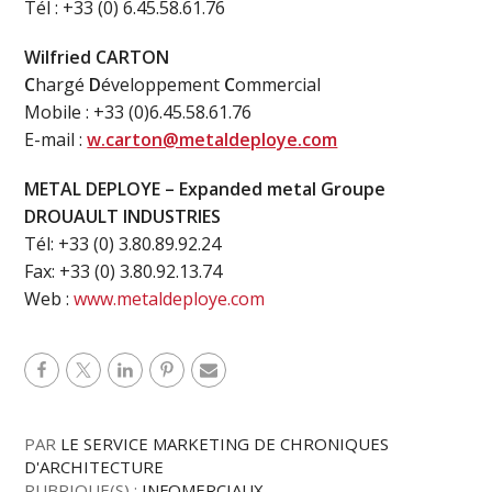
Tél : +33 (0) 6.45.58.61.76
Wilfried CARTON
C
hargé
D
éveloppement
C
ommercial
Mobile : +33 (0)6.45.58.61.76
E-mail :
w.carton@metaldeploye.com
METAL DEPLOYE – Expanded metal Groupe
DROUAULT INDUSTRIES
Tél: +33 (0) 3.80.89.92.24
Fax: +33 (0) 3.80.92.13.74
Web :
www.metaldeploye.com
PAR
LE SERVICE MARKETING DE CHRONIQUES
D'ARCHITECTURE
RUBRIQUE(S) :
INFOMERCIAUX