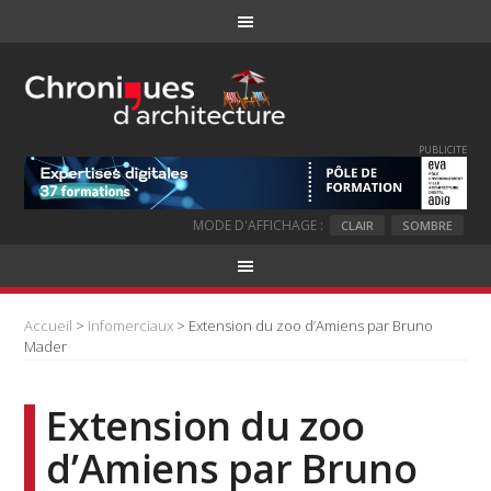
PUBLICITE
MODE D'AFFICHAGE :
CLAIR
SOMBRE
Accueil
>
Infomerciaux
> Extension du zoo d’Amiens par Bruno
Mader
Extension du zoo
d’Amiens par Bruno