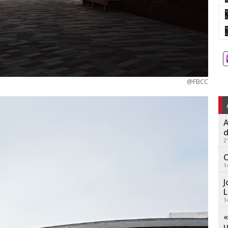
@FBCC
A
d
2
C
1
J
L
1
«
u