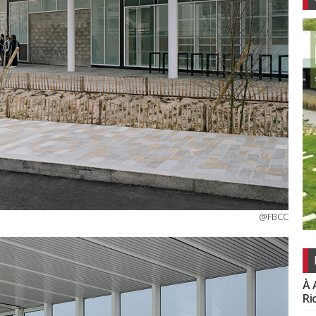
@FBCC
À 
Ri