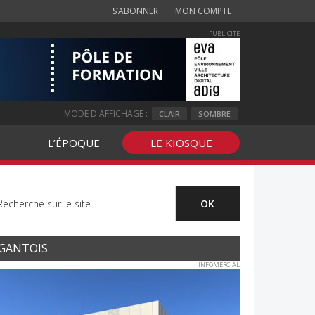
S’ABONNER
MON COMPTE
PUBLICITE
MODE D'AFFICHAGE :
CLAIR
SOMBRE
L’ÉPOQUE
LE KIOSQUE
GANTOIS
INFOMERCIAL