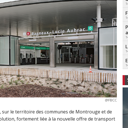
1
F
1
P
a
1
L
1
E
1
@FBCC
s, sur le territoire des communes de Montrouge et de
olution, fortement liée à la nouvelle offre de transport