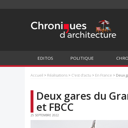
EDITOS
POLITIQUE
CHRO
Accueil
>
Réalisations
>
C'est d'actu
>
En France
> Deux ga
Deux gares du Gran
et FBCC
25 SEPTEMBRE 2022