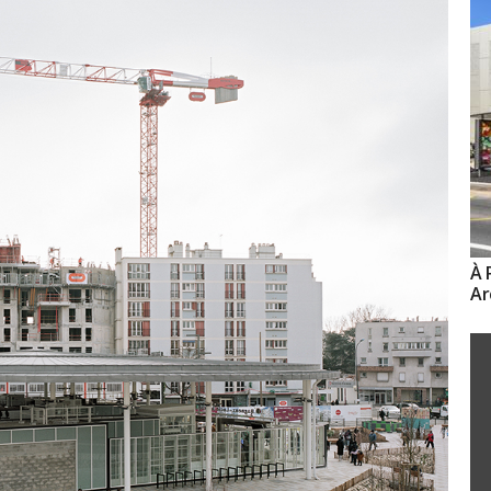
À 
Ar