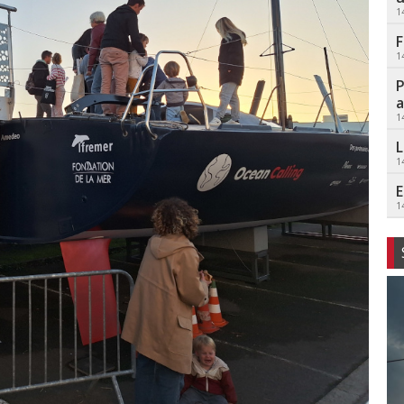
1
F
1
P
a
1
L
1
E
1