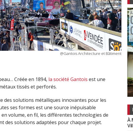
@Gantois Architecture et Bâtiment
u beau… Créée en 1894,
la société Gantois
est une
métaux tissés et perforés.
te des solutions métalliques innovantes pour les
outes ses formes est une source inépuisable
t, en volume, en fil, les différentes technologies de
À 
t des solutions adaptées pour chaque projet.
Vi