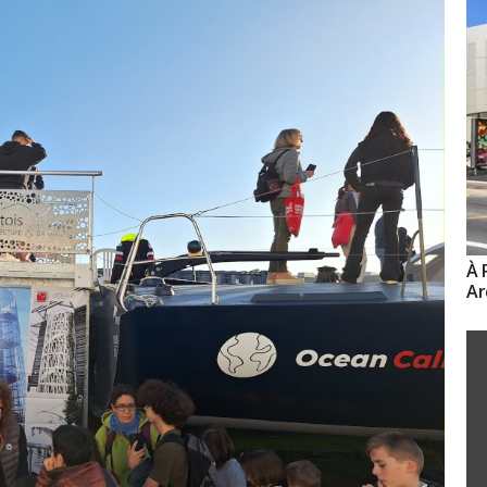
À 
Ar