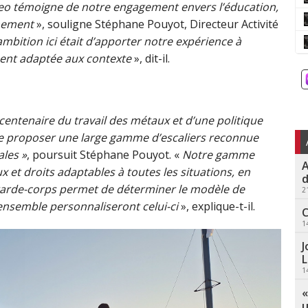
eo
témoigne de notre engagement envers l’éducation,
nnement
», souligne Stéphane Pouyot, Directeur Activité
mbition ici était d’apporter
notre expérience
à
ment adaptée
aux contexte
», dit-il.
 centenaire du travail des métaux et
d’
une politique
e proposer une large gamme d’escaliers reconnue
ales »
, poursuit Stéphane Pouyot. «
Notre gamme
A
 et droits adaptables à toutes les situations, en
d
garde-corps permet de déterminer le modèle de
2
 l’ensemble personnaliseront celui-ci
», explique-t-il.
C
1
J
L
1
«
u