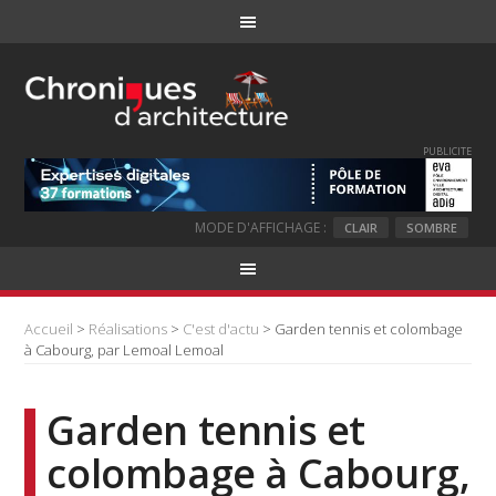
PUBLICITE
MODE D'AFFICHAGE :
CLAIR
SOMBRE
Accueil
>
Réalisations
>
C'est d'actu
> Garden tennis et colombage
à Cabourg, par Lemoal Lemoal
Garden tennis et
colombage à Cabourg,