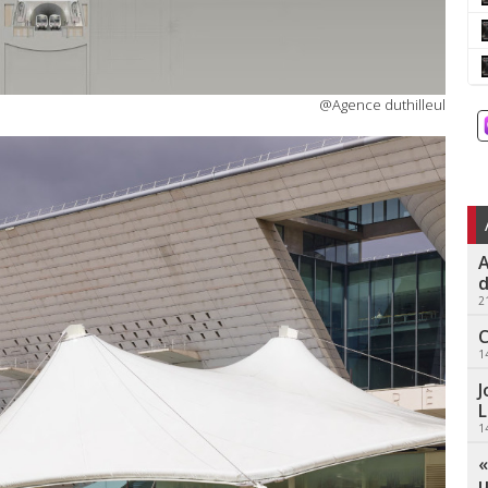
@Agence duthilleul
A
d
2
C
1
J
L
1
«
u