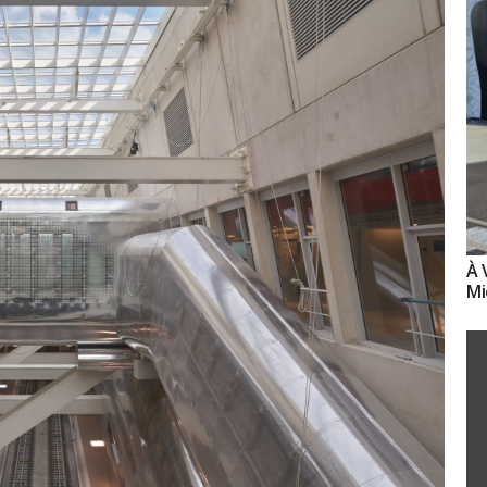
À 
Mi