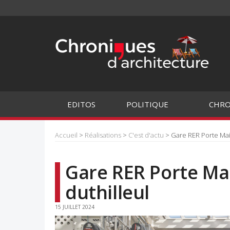
EDITOS
POLITIQUE
CHRO
Accueil
>
Réalisations
>
C'est d'actu
> Gare RER Porte Maill
Gare RER Porte Mai
duthilleul
15 JUILLET 2024