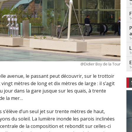
1
F
1
P
a
1
L
1
E
@Didier Boy de la Tour
1
lle avenue, le passant peut découvrir, sur le trottoir
ngt mètres de long et dix mètres de large : il s’agit
u jour dans la gare jusque sur les quais, à trente
 de la mer…
 s’élève d’un seul jet sur trente mètres de haut,
ayons du soleil. La lumière inonde les parois inclinées
centrale de la composition et rebondit sur celles-ci