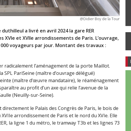
@Didier Boy de la Tour
thilleul a livré en avril 2024 la gare RER
des XVIe et XVIIe arrondissements de Paris. L’ouvrage,
35 000 voyageurs par jour. Montant des travaux :
er radicalement l’aménagement de la porte Maillot.
, la SPL PariSeine (maître d’ouvrage délégué)
einte (maître d’œuvre mandataire), le réaménagement
isparaître au profit d’un axe qui relie l’avenue de la
ulle (Neuilly-sur-Seine).
 directement le Palais des Congrès de Paris, le bois de
u XVIIe arrondissement de Paris et le nord du XVIe. Elle
RER, la ligne 1 du métro, le tramway T3b et les lignes 73