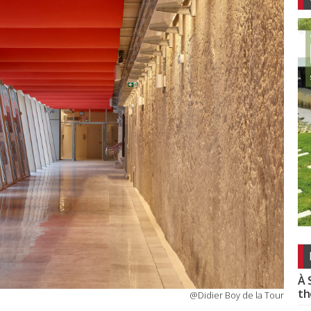
À 
th
@Didier Boy de la Tour