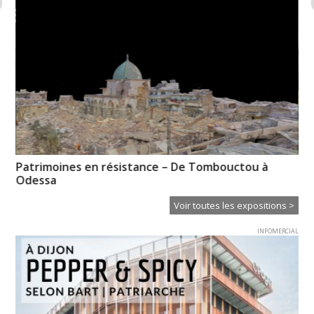
es
Patrimoines en résistance – De Tombouctou à
« R
Odessa
Voir toutes les expositions >
INFOMERCIAL