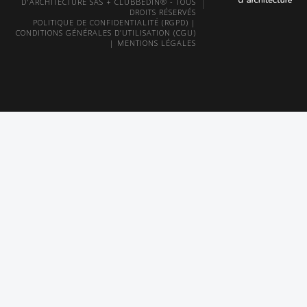
D'ARCHITECTURE SAS + CLUBBEDIN® - TOUS
DROITS RÉSERVÉS
POLITIQUE DE CONFIDENTIALITÉ (RGPD)
|
CONDITIONS GÉNÉRALES D’UTILISATION (CGU)
|
MENTIONS LÉGALES