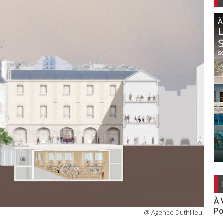
À 
Po
@ Agence Duthilleul