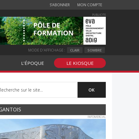
S’ABONNER
MON COMPTE
PUBLICITE
MODE D'AFFICHAGE :
CLAIR
SOMBRE
L’ÉPOQUE
LE KIOSQUE
GANTOIS
INFOMERCIAL