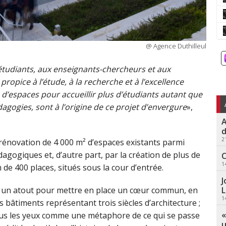
@ Agence Duthilleul
étudiants, aux enseignants-chercheurs et aux
ropice à l’étude, à la recherche et à l’excellence
n d’espaces pour accueillir plus d’étudiants autant que
dagogies, sont à l’origine de ce projet d’envergure
»,
A
d
2
a rénovation de 4 000 m² d’espaces existants parmi
agogiques et, d’autre part, par la création de plus de
C
1
de 400 places, situés sous la cour d’entrée.
J
L
té un atout pour mettre en place un cœur commun, en
1
es bâtiments représentant trois siècles d’architecture ;
«
sous les yeux comme une métaphore de ce qui se passe
u