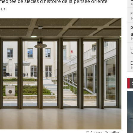
éditée de siècles d’histoire de la pensée oriente
1
mun.
F
1
P
a
1
L
1
E
1
@ Agence Duthilleul