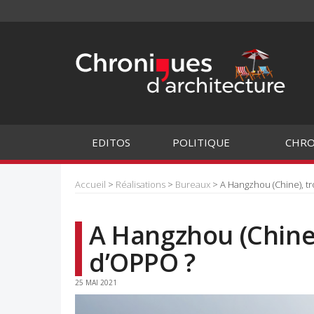
EDITOS
POLITIQUE
CHRO
Accueil
>
Réalisations
>
Bureaux
> A Hangzhou (Chine), tr
A Hangzhou (Chine)
d’OPPO ?
25 MAI 2021