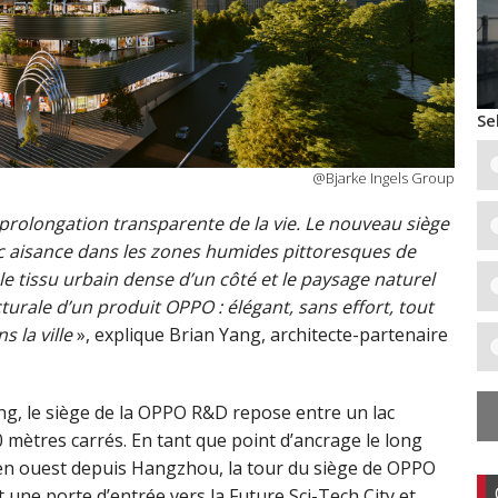
Se
@Bjarke Ingels Group
 prolongation transparente de la vie. Le nouveau siège
c aisance dans les zones humides pittoresques de
le tissu urbain dense d’un côté et le paysage naturel
turale d’un produit OPPO : élégant, sans effort, tout
 la ville
», explique Brian Yang, architecte-partenaire
ng, le siège de la OPPO R&D repose entre un lac
0 mètres carrés. En tant que point d’ancrage le long
 en ouest depuis Hangzhou, la tour du siège de OPPO
une porte d’entrée vers la Future Sci-Tech City et