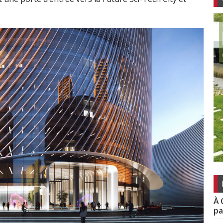
À 
pa