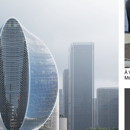
À 
Mi