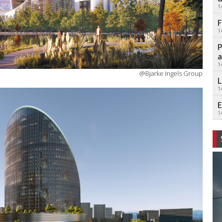
1
F
1
P
a
1
@Bjarke Ingels Group
L
1
E
1