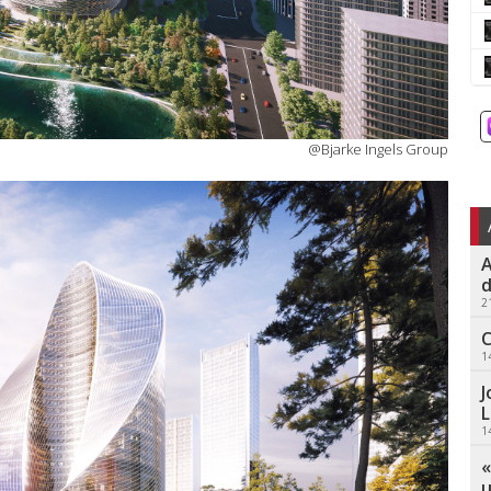
@Bjarke Ingels Group
A
d
2
C
1
J
L
1
«
u