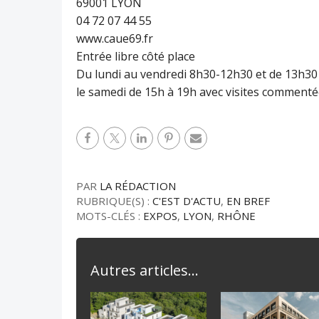
69001 LYON
04 72 07 44 55
www.caue69.fr
Entrée libre côté place
Du lundi au vendredi 8h30-12h30 et de 13h30
le samedi de 15h à 19h avec visites commenté
PAR
LA RÉDACTION
RUBRIQUE(S) :
C'EST D'ACTU
,
EN BREF
MOTS-CLÉS :
EXPOS
,
LYON
,
RHÔNE
Autres articles...