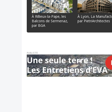
À Rillieux-la-Pape, les
À Lyon, La Manufact
Balcons de Sermenaz,
par PietriArchitectes
par BGA
PUBLICITE