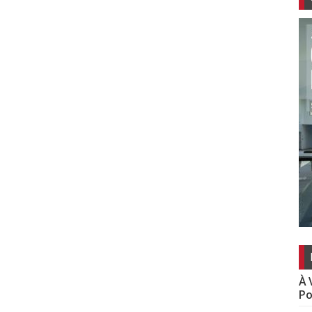
À 
Po