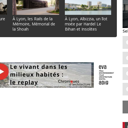
ure
À Lyon, les Rails de la
À Lyon, Albizzia, un îlot
Mémoire, Mémorial de
mixte par Hardel Le
la Shoah
Bihan et Insolites
Se