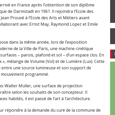
arrivé en France après l’obtention de son diplôme
ique de Darmstadt en 1961. Il rejoindra l’Ecole des
e Jean Prouvé à l’Ecole des Arts et Métiers avant
collaborant avec Ernst May, Raymond Lopez et Emile
xpose dans la même année, lors de l’exposition
rne de la Ville de Paris, une machine cinétique
urfaces – parois, plafond et sol – d’un espace clos. En
x », mélange de Volume (Vol) et de Lumière (Lux). Cette
re entre une source lumineuse et son support de
 un mouvement programmé.
ans-Walter Müller, une surface de projection
aître selon les souhaits de son concepteur. Il
s habités, il est passé de l’art à l’architecture.
pour répondre à la demande du curé de la commune de