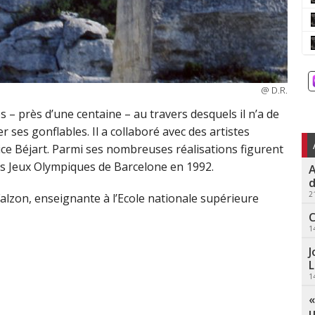
@ D.R.
– près d’une centaine – au travers desquels il n’a de
 ses gonflables. Il a collaboré avec des artistes
e Béjart. Parmi ses nombreuses réalisations figurent
les Jeux Olympiques de Barcelone en 1992.
A
d
2
alzon, enseignante à l’Ecole nationale supérieure
C
1
J
L
1
«
u