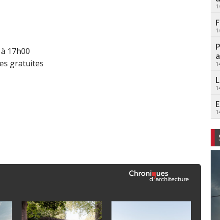
1
F
1
P
 à 17h00
a
es gratuites
1
L
1
E
1