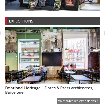
EXPOSITIONS
e »
Emotional Heritage – Flores & Prats architectes,
So
Barcelone
Voir toutes les expositions >