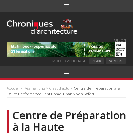
PUBLICITE
MODE D'AFFICHAGE :
CLAIR
SOMBRE
Accueil
>
Réalisations
>
C'est d'actu
> Centre de Préparation à la
Haute Performance Font Romeu, par Moon Safari
Centre de Préparation
à la Haute