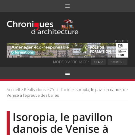
PUBLICITE
MODE D'AFFICHAGE :
CLAIR
SOMBRE
Accueil
>
Réalisations
>
C'est d'actu
> Isoropia, le pavillon danois de
Venise à l’épreuve des balles
Isoropia, le pavillon
danois de Venise à