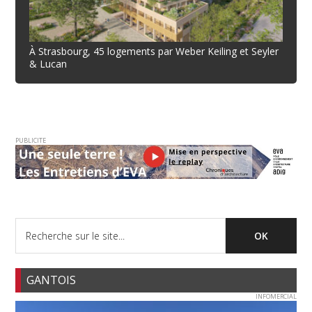
À Strasbourg, 45 logements par Weber Keiling et Seyler
& Lucan
PUBLICITE
GANTOIS
INFOMERCIAL