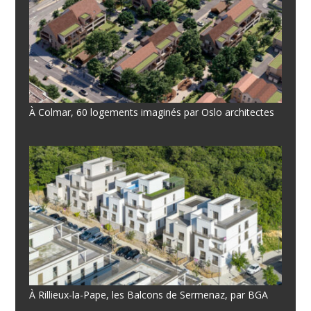
À Colmar, 60 logements imaginés par Oslo architectes
À Rillieux-la-Pape, les Balcons de Sermenaz, par BGA