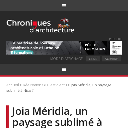
PUBLICITE
MODE D'AFFICHAGE :
CLAIR
SOMBRE
Accueil
>
Réalisations
>
C'est d'actu
> Joia Méridia, un paysage
sublimé à Nice ?
Joia Méridia, un
paysage sublimé à