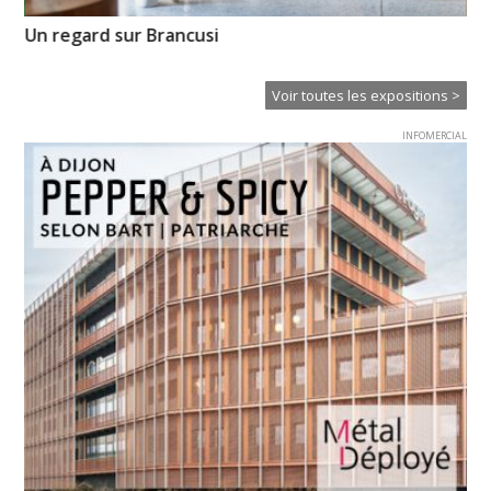
es
Un regard sur Brancusi
Hu
Voir toutes les expositions >
INFOMERCIAL