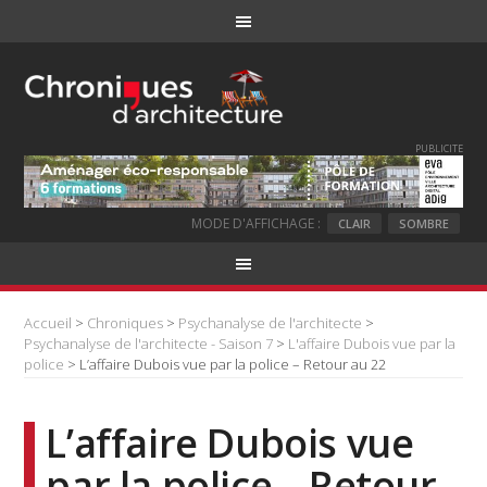
PUBLICITE
MODE D'AFFICHAGE :
CLAIR
SOMBRE
Accueil
>
Chroniques
>
Psychanalyse de l'architecte
>
Psychanalyse de l'architecte - Saison 7
>
L'affaire Dubois vue par la
police
> L’affaire Dubois vue par la police – Retour au 22
L’affaire Dubois vue
par la police – Retour