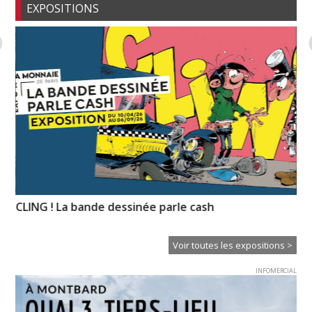
EXPOSITIONS
CLING ! La bande dessinée parle cash
Pi
l’
Voir toutes les expositions >
INFOMERCIAL