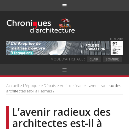
PUBLICITE
MODE D'AFFICHAGE :
CLAIR
SOMBRE
Accueil
>
L'époque
>
Débats
>
Au fil de l’eau
> L’avenir radieux des
architectes est-il à Pesmes ?
L’avenir radieux des
architectes est-il à