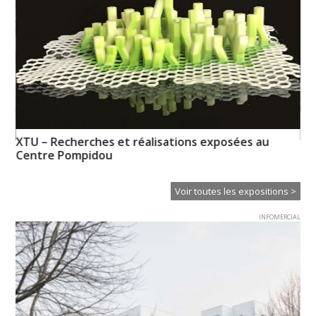
XTU – Recherches et réalisations exposées au
n-
Pa
Centre Pompidou
Od
Voir toutes les expositions >
INFOMERCIAL