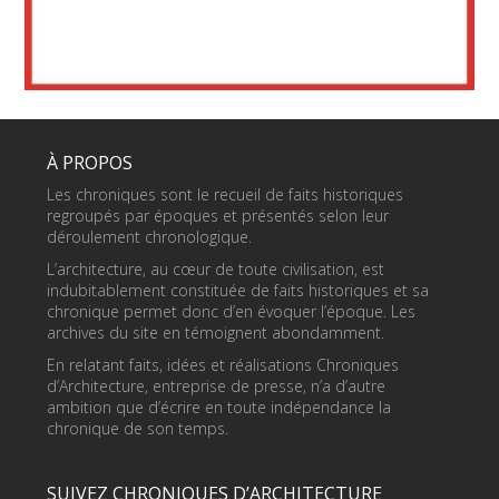
À PROPOS
Les chroniques sont le recueil de faits historiques
regroupés par époques et présentés selon leur
déroulement chronologique.
L’architecture, au cœur de toute civilisation, est
indubitablement constituée de faits historiques et sa
chronique permet donc d’en évoquer l’époque. Les
archives du site en témoignent abondamment.
En relatant faits, idées et réalisations Chroniques
d’Architecture, entreprise de presse, n’a d’autre
ambition que d’écrire en toute indépendance la
chronique de son temps.
SUIVEZ CHRONIQUES D’ARCHITECTURE