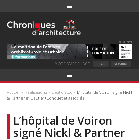
PUBLICITE
MODE D'AFFICHAGE :
CLAIR
SOMBRE
Accueil
>
Réalisations
>
C'est d'actu
> L’hôpital de Voiron signé Nickl
& Partner et Gautier+Conquet et associés
L’hôpital de Voiron
signé Nickl & Partner