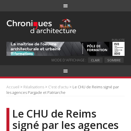
PUBLICITE
MODE D'AFFICHAGE :
CLAIR
SOMBRE
Accueil
>
Réalisations
>
C'est d'actu
> Le CHU de Reims signé par
les agences Pargade et Patriarche
Le CHU de Reims
signé par les agences