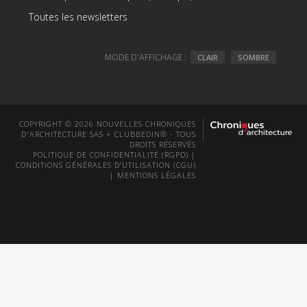
Toutes les newsletters
MODE D'AFFICHAGE :
CLAIR
SOMBRE
COPYRIGHT © 2026 NOUVELLES CHRONIQUES
D'ARCHITECTURE SAS + CLUBBEDIN® - TOUS
DROITS RÉSERVÉS
POLITIQUE DE CONFIDENTIALITÉ (RGPD)
|
CONDITIONS GÉNÉRALES D’UTILISATION (CGU)
|
MENTIONS LÉGALES