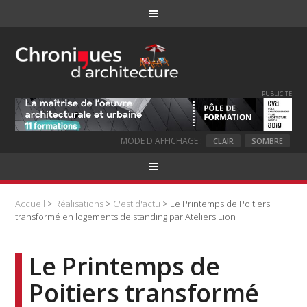
PUBLICITE
MODE D'AFFICHAGE :
CLAIR
SOMBRE
Accueil
>
Réalisations
>
C'est d'actu
> Le Printemps de Poitiers
transformé en logements de standing par Ateliers Lion
Le Printemps de
Poitiers transformé