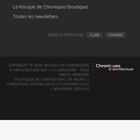
Le Kiosque de Chroniques (boutique)
Toutes les newsletters
MODE D'AFFICHAGE :
CLAIR
SOMBRE
COPYRIGHT © 2026 NOUVELLES CHRONIQUES
D'ARCHITECTURE SAS + CLUBBEDIN® - TOUS
DROITS RÉSERVÉS
POLITIQUE DE CONFIDENTIALITÉ (RGPD)
|
CONDITIONS GÉNÉRALES D’UTILISATION (CGU)
|
MENTIONS LÉGALES