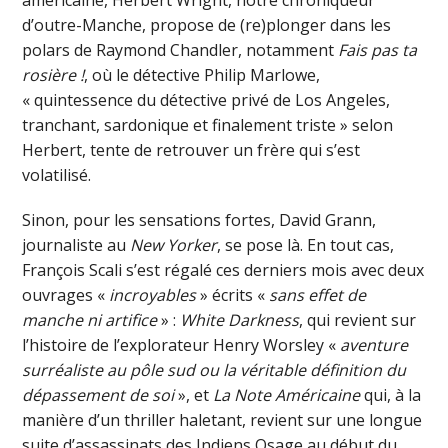
américaine, Herbert Wright, notre chroniqueur
d’outre-Manche, propose de (re)plonger dans les
polars de Raymond Chandler, notamment
Fais pas ta
rosière !
, où le détective Philip Marlowe,
« quintessence du détective privé de Los Angeles,
tranchant, sardonique et finalement triste » selon
Herbert, tente de retrouver un frère qui s’est
volatilisé.
Sinon, pour les sensations fortes, David Grann,
journaliste au
New Yorker
, se pose là. En tout cas,
François Scali s’est régalé ces derniers mois avec deux
ouvrages «
incroyables
» écrits «
sans effet de
manche ni artifice
» :
White Darkness
, qui revient sur
l’histoire de l’explorateur Henry Worsley «
aventure
surréaliste au pôle sud ou la véritable définition du
dépassement de soi
», et
La Note Américaine
qui, à la
manière d’un thriller haletant, revient sur une longue
suite d’assassinats des Indiens Osage au début du