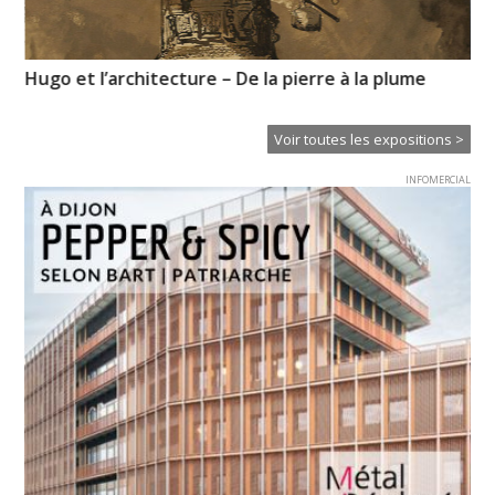
Hugo et l’architecture – De la pierre à la plume
Pr
l’
Voir toutes les expositions >
INFOMERCIAL