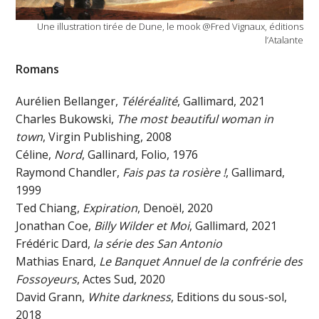
Une illustration tirée de Dune, le mook @Fred Vignaux, éditions
l’Atalante
Romans
Aurélien Bellanger,
Téléréalité
, Gallimard, 2021
Charles Bukowski,
The most beautiful woman in
town
, Virgin Publishing, 2008
Céline,
Nord
, Gallinard, Folio, 1976
Raymond Chandler,
Fais pas ta rosière !
, Gallimard,
1999
Ted Chiang,
Expiration
, Denoël, 2020
Jonathan Coe,
Billy Wilder et Moi
, Gallimard, 2021
Frédéric Dard,
la série des San Antonio
Mathias Enard,
Le Banquet Annuel de la confrérie des
Fossoyeurs
, Actes Sud, 2020
David Grann,
White darkness
, Editions du sous-sol,
2018