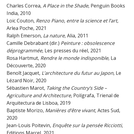
Charles Correa,
A Place in the Shade
, Penguin Books
India, 2010
Loic Couton,
Renzo Piano, entre la science et l’art
,
Arlea Poche, 2021
Ralph Emerson,
La nature
, Alia, 2011
Camille Debrabant (dir.)
Peinture : obsolescence
déprogrammée
, Les presses du réel, 2021
Rosa Hartmut,
Rendre le monde indisponible
, La
Découverte, 2020
Benoît Jacquet,
L’architecture du futur au Japon
, Le
Lézard Noir, 2020
Sébastien Marot,
Taking the Country’s Side –
Agriculture and Architecture
, Polígrafa, Trienal de
Arquitectura de Lisboa, 2019
Baptiste Morizo,
Manières d’être vivant
, Actes Sud,
2020
Jean-Louis Poitevin,
Enquête sur la pensée Ricciotti
,
Editions Marcel, 2021