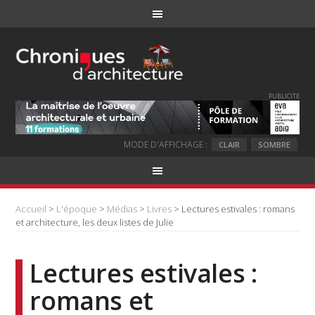
PUBLICITE
MODE D'AFFICHAGE :
CLAIR
SOMBRE
Accueil
>
L'époque
>
Médias
>
Livres
> Lectures estivales : romans
et architecture, les deux listes de Julie
Lectures estivales :
romans et