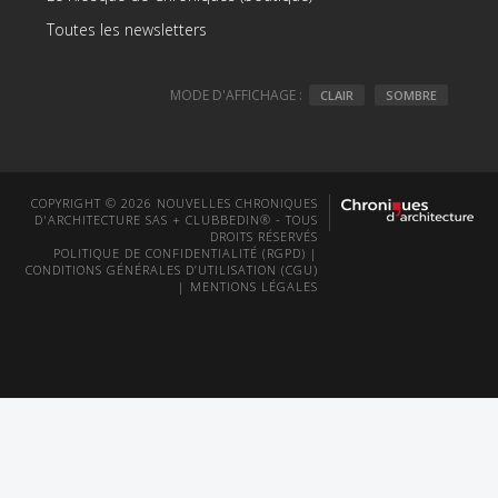
Toutes les newsletters
MODE D'AFFICHAGE :
CLAIR
SOMBRE
COPYRIGHT © 2026 NOUVELLES CHRONIQUES
D'ARCHITECTURE SAS + CLUBBEDIN® - TOUS
DROITS RÉSERVÉS
POLITIQUE DE CONFIDENTIALITÉ (RGPD)
|
CONDITIONS GÉNÉRALES D’UTILISATION (CGU)
|
MENTIONS LÉGALES