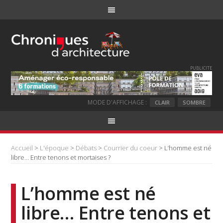
PUBLICITE
MODE D'AFFICHAGE :
CLAIR
SOMBRE
Accueil
>
L'époque
>
Débats
>
Courrier du coeur
> L’homme est né
libre… Entre tenons et mortaises ?
L’homme est né
libre… Entre tenons et