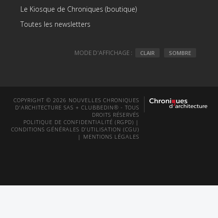
Le Kiosque de Chroniques (boutique)
Toutes les newsletters
MODE D'AFFICHAGE :
CLAIR
SOMBRE
COPYRIGHT © 2026 NOUVELLES CHRONIQUES
D'ARCHITECTURE SAS + CLUBBEDIN® - TOUS
DROITS RÉSERVÉS
POLITIQUE DE CONFIDENTIALITÉ (RGPD)
|
CONDITIONS GÉNÉRALES D’UTILISATION (CGU)
|
MENTIONS LÉGALES