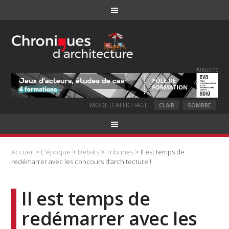
PUBLICITE
MODE D'AFFICHAGE :
CLAIR
SOMBRE
Accueil
>
L'époque
>
Débats
>
Tribunes
> Il est temps de
redémarrer avec les concours d’architecture !
Il est temps de
redémarrer avec les