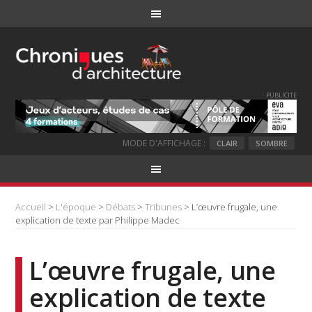
PUBLICITE
MODE D'AFFICHAGE :
CLAIR
SOMBRE
Accueil
>
L'époque
>
Débats
>
Tribunes
> L’œuvre frugale, une
explication de texte par Philippe Madec
L’œuvre frugale, une
explication de texte