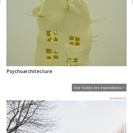
Psychoarchitecture
En
Voir toutes les expositions >
INFOMERCIAL