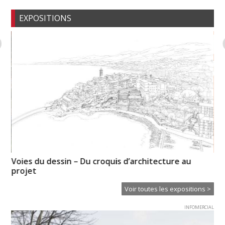
EXPOSITIONS
n-
Voies du dessin – Du croquis d’architecture au
Hi
projet
Voir toutes les expositions >
INFOMERCIAL