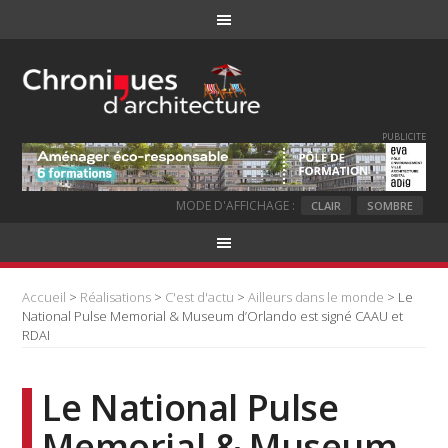
PUBLICITE
MODE D'AFFICHAGE :
CLAIR
SOMBRE
Accueil
>
Réalisations
>
C'est d'actu
>
Ailleurs dans le monde
> Le
National Pulse Memorial & Museum d’Orlando est signé CAAU et
RDAI
Le National Pulse
Memorial & Museum