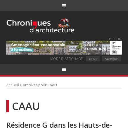
PUBLICITE
MODE D'AFFICHAGE :
CLAIR
SOMBRE
Accueil
> Archives pour CAAU
CAAU
Résidence G dans les Hauts-de-