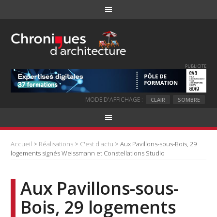
PUBLICITE
MODE D'AFFICHAGE :
CLAIR
SOMBRE
Accueil
>
Réalisations
>
C'est d'actu
> Aux Pavillons-sous-Bois, 29
logements signés Weissmann et Constellations Studio
Aux Pavillons-sous-
Bois, 29 logements