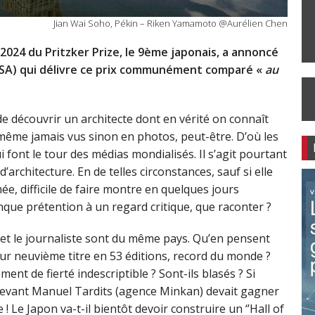
Jian Wai Soho, Pékin – Riken Yamamoto @Aurélien Chen
2024 du Pritzker Prize, le 9ème japonais, a annoncé
. USA) qui délivre ce prix communément comparé «
au
de découvrir un architecte dont en vérité on connaît
i même jamais vus sinon en photos, peut-être. D’où les
 font le tour des médias mondialisés. Il s’agit pourtant
’architecture. En de telles circonstances, sauf si elle
mée, difficile de faire montre en quelques jours
onque prétention à un regard critique, que raconter ?
 et le journaliste sont du même pays. Qu’en pensent
eur neuvième titre en 53 éditions, record du monde ?
t de fierté indescriptible ? Sont-ils blasés ? Si
il levant Manuel Tardits (agence Minkan) devait gagner
e ! Le Japon va-t-il bientôt devoir construire un ‘’Hall of