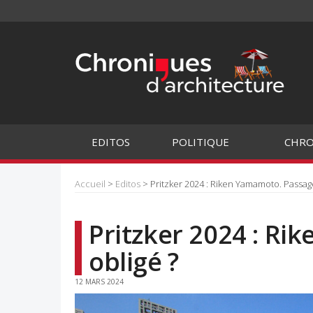
EDITOS
POLITIQUE
CHRO
Accueil
>
Editos
> Pritzker 2024 : Riken Yamamoto. Passage
Pritzker 2024 : R
obligé ?
12 MARS 2024