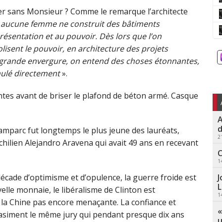
er sans Monsieur ? Comme le remarque l’architecte
 aucune femme ne construit des bâtiments
résentation et au pouvoir. Dès lors que l’on
sent le pouvoir, en architecture des projets
e grande envergure, on entend des choses étonnantes,
mulé directement
».
ntes avant de briser le plafond de béton armé. Casque
A
d
zamparc fut longtemps le plus jeune des lauréats,
2
e chilien Alejandro Aravena qui avait 49 ans en recevant
C
1
J
décade d’optimisme et d’opulence, la guerre froide est
L
velle monnaie, le libéralisme de Clinton est
1
, la Chine pas encore menaçante. La confiance et
«
quasiment le même jury qui pendant presque dix ans
u