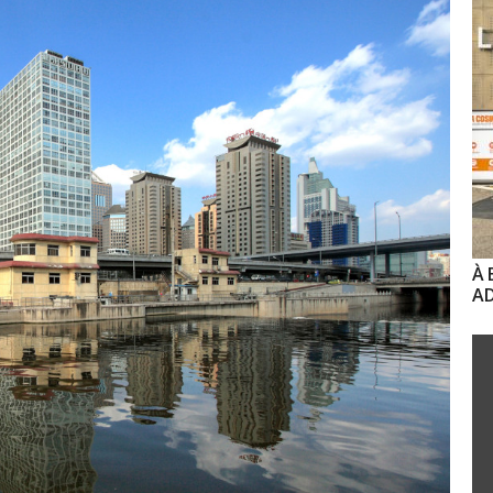
À 
AD