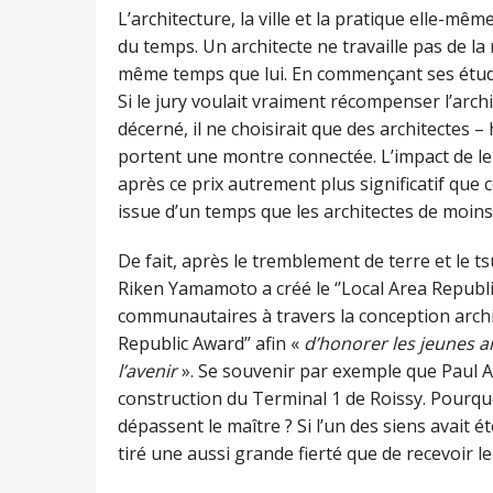
L’architecture, la ville et la pratique elle-mê
du temps. Un architecte ne travaille pas de l
même temps que lui. En commençant ses étud
Si le jury voulait vraiment récompenser l’arc
décerné, il ne choisirait que des architecte
portent une montre connectée. L’impact de leu
après ce prix autrement plus significatif que ce
issue d’un temps que les architectes de moin
De fait, après le tremblement de terre et le 
Riken Yamamoto a créé le ‘’Local Area Republic 
communautaires à travers la conception archite
Republic Award’’ afin «
d’honorer les jeunes a
l’avenir
». Se souvenir par exemple que Paul An
construction du Terminal 1 de Roissy. Pourqu
dépassent le maître ? Si l’un des siens avait
tiré une aussi grande fierté que de recevoir l