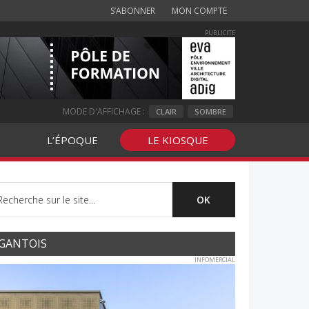
S’ABONNER
MON COMPTE
PUBLICITE
MODE D'AFFICHAGE :
CLAIR
SOMBRE
L’ÉPOQUE
LE KIOSQUE
GANTOIS
INFOMERCIAL