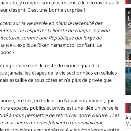
amamoto, y compris son plus récent, à le découvrir au fil
eur d’esprit. C’est une bonne surprise !
ccent sur la vie privée en niant la nécessité des
ntinuer de respecter la liberté de chaque individu
itectural, comme une République qui forge de
la vie
», explique Riken Yamamoto, confiant. La
ppons ?
contemporaine dans le reste du monde quand la
que jamais, les étapes de la vie sectionnées en cellules
is assaillie de tous côtés et n’a plus de privée que
e monde, en Irak, en Inde et au Népal notamment, que
entre espaces publics et privés est une idée universelle.
stiné à nous permettre de retrouver notre culture… Les
À 
e, mais leurs mondes [étaient] très similaires
»,
Ma
sé de reconsidérer avec générosité «
les frontières
» entre