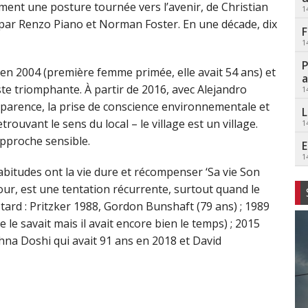
rment une posture tournée vers l’avenir, de Christian
1
ar Renzo Piano et Norman Foster. En une décade, dix
F
1
P
en 2004 (première femme primée, elle avait 54 ans) et
a
e triomphante. À partir de 2016, avec Alejandro
1
parence, la prise de conscience environnementale et
L
trouvant le sens du local – le village est un village.
1
approche sensible.
E
1
abitudes ont la vie dure et récompenser ‘Sa vie Son
our, est une tentation récurrente, surtout quand le
op tard : Pritzker 1988, Gordon Bunshaft (79 ans) ; 1989
le savait mais il avait encore bien le temps) ; 2015
hna Doshi qui avait 91 ans en 2018 et David