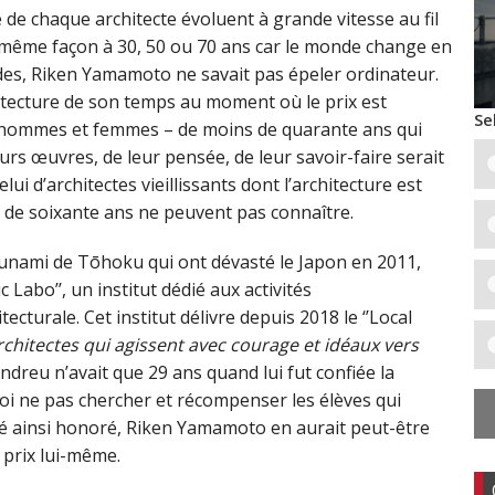
me de chaque architecte évoluent à grande vitesse au fil
a même façon à 30, 50 ou 70 ans car le monde change en
es, Riken Yamamoto ne savait pas épeler ordinateur.
hitecture de son temps au moment où le prix est
Se
s – hommes et femmes – de moins de quarante ans qui
rs œuvres, de leur pensée, de leur savoir-faire serait
lui d’architectes vieillissants dont l’architecture est
s de soixante ans ne peuvent pas connaître.
tsunami de Tōhoku qui ont dévasté le Japon en 2011,
Labo’’, un institut dédié aux activités
cturale. Cet institut délivre depuis 2018 le ‘’Local
rchitectes qui agissent avec courage et idéaux vers
dreu n’avait que 29 ans quand lui fut confiée la
oi ne pas chercher et récompenser les élèves qui
 été ainsi honoré, Riken Yamamoto en aurait peut-être
e prix lui-même.