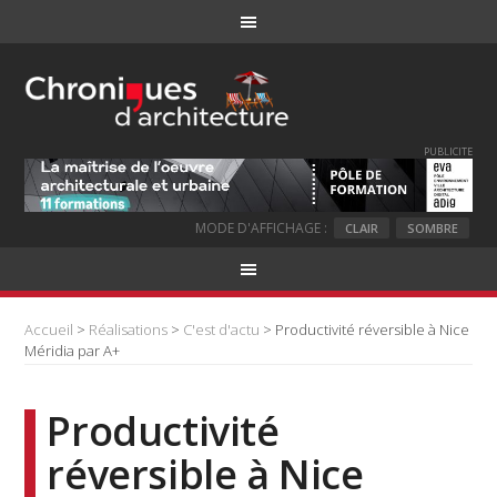
PUBLICITE
MODE D'AFFICHAGE :
CLAIR
SOMBRE
Accueil
>
Réalisations
>
C'est d'actu
> Productivité réversible à Nice
Méridia par A+
Productivité
réversible à Nice