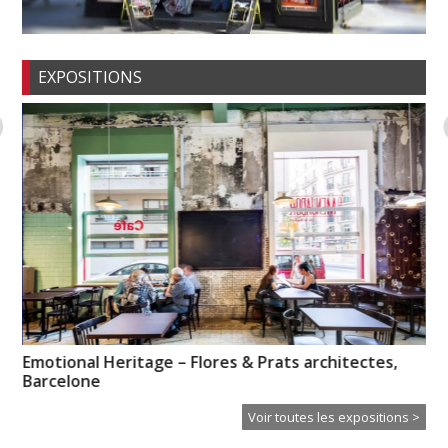
EXPOSITIONS
Emotional Heritage – Flores & Prats architectes,
No
Barcelone
re
Voir toutes les expositions >