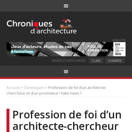
PUBLICITE
MODE D'AFFICHAGE :
CLAIR
SOMBRE
Accueil
>
Chroniques
> Profession de foi d’un architecte-
chercheur et d’un promoteur ! Fake news ?
Profession de foi d’un
architecte-chercheur