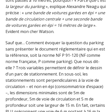
sont passés à 16 mètres, pourquoi ? «
Parce que c’est
la largeur du parking
», explique Alexandre Neagu qui
précise : «
une bande de voitures garées en épi + une
bande de circulation centrale + une seconde bande
de voitures garées en épi = 16 mètres de large
».
Evident mon cher Watson.
Sauf que… Comment évoquer la question du parking
sans présenter le document réglementaire qui en est
la référence, soit la norme NF P 91-120 (NF comme
norme française, P comme parking). Que nous dit-
elle ? Trois variables permettent de définir le dessin
d’un parc de stationnement. En sous-sol, les
stationnements sont perpendiculaires à la voie de
circulation – et non en épi (consommatrice d’espace)
–, les dimensions minimales sont de 5m de
profondeur, 5m de voie de circulation et 5 m de
profondeur soit une largeur de 15 m. En fait, certains
PLU préconisent une voie de 6 m portant à 16 m la