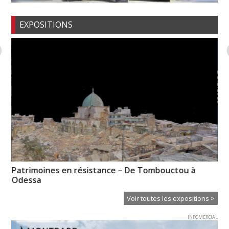
EXPOSITIONS
n-
Patrimoines en résistance – De Tombouctou à
CL
Odessa
Voir toutes les expositions >
INFOMERCIAL