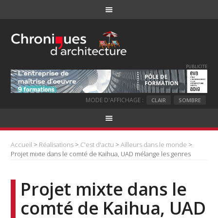
PUBLICITE
MODE D'AFFICHAGE :
CLAIR
SOMBRE
Accueil
>
Réalisations
>
C'est d'actu
>
Ailleurs dans le monde
>
Projet mixte dans le comté de Kaihua, UAD mélange les genres
Projet mixte dans le
comté de Kaihua, UAD