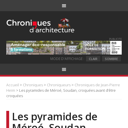
PUBLICITE
MODE D'AFFICHAGE :
CLAIR
SOMBRE
Accueil
>
Chroniques
>
Chroniqueurs
>
Chroniques de Jean-Pierre
Heim
> Les pyramides de Méroé, Soudan, croquées avant d’être
croquées
Les pyramides de
Méroé, Soudan,