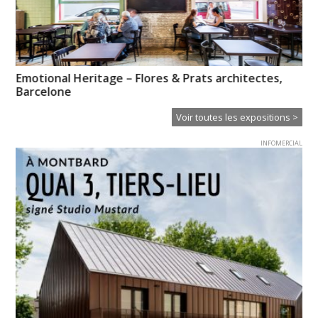
de
Emotional Heritage – Flores & Prats architectes,
Pr
Barcelone
l’
Voir toutes les expositions >
INFOMERCIAL