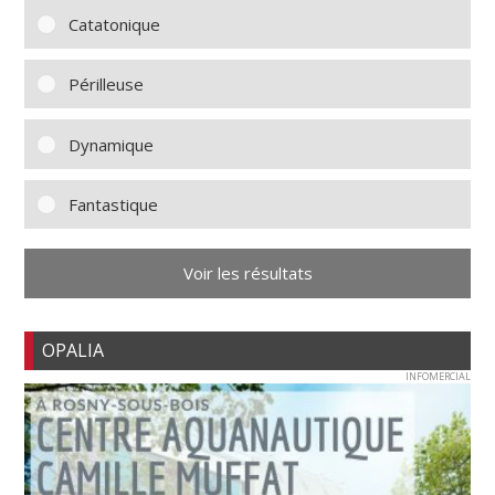
Catatonique
Périlleuse
Dynamique
Fantastique
Voir les résultats
OPALIA
INFOMERCIAL