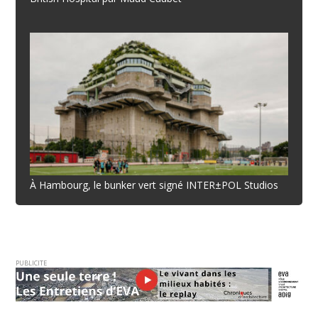
À Hambourg, le bunker vert signé INTER±POL Studios
PUBLICITE