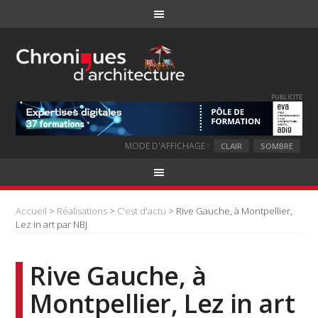
PUBLICITE
MODE D'AFFICHAGE :
CLAIR
SOMBRE
Accueil
>
Réalisations
>
C'est d'actu
> Rive Gauche, à Montpellier,
Lez in art par NBJ
Rive Gauche, à
Montpellier, Lez in art