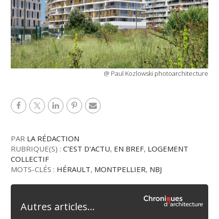
@ Paul Kozlowski photoarchitecture
PAR
LA RÉDACTION
RUBRIQUE(S) :
C'EST D'ACTU
,
EN BREF
,
LOGEMENT
COLLECTIF
MOTS-CLÉS :
HÉRAULT
,
MONTPELLIER
,
NBJ
Autres articles...