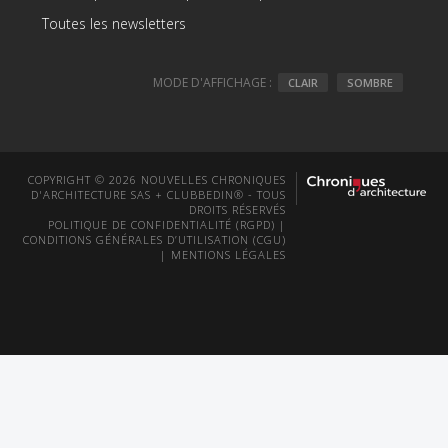
Toutes les newsletters
MODE D'AFFICHAGE :
CLAIR
SOMBRE
COPYRIGHT © 2026 NOUVELLES CHRONIQUES
D'ARCHITECTURE SAS + CLUBBEDIN® - TOUS
DROITS RÉSERVÉS
POLITIQUE DE CONFIDENTIALITÉ (RGPD)
|
CONDITIONS GÉNÉRALES D’UTILISATION (CGU)
|
MENTIONS LÉGALES