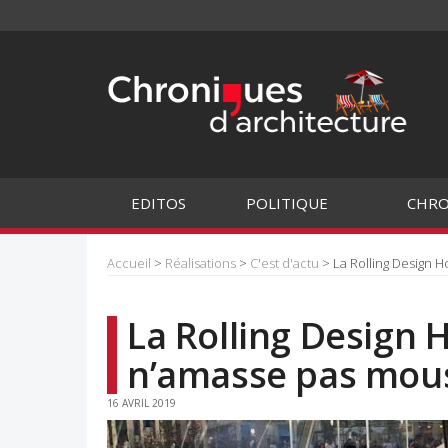
EDITOS
POLITIQUE
CHRO
Accueil
>
Réalisations
>
C'est d'actu
> La Rolling Design 
La Rolling Design
n’amasse pas mou
16 AVRIL 2019