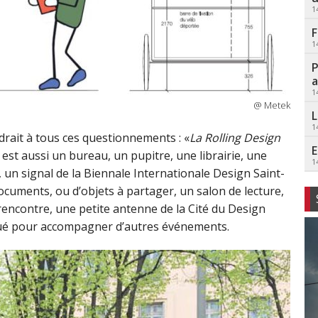
1
F
1
P
a
1
@ Metek
L
1
rait à tous ces questionnements : «
La Rolling Design
E
i est aussi un bureau, un pupitre, une librairie, une
1
, un signal de la Biennale Internationale Design Saint-
cuments, ou d’objets à partager, un salon de lecture,
e rencontre, une petite antenne de la Cité du Design
iqué pour accompagner d’autres événements.