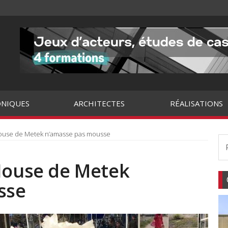
NIQUES
ARCHITECTES
RÉALISATIONS
House de Metek n’amasse pas mousse
 House de Metek
sse