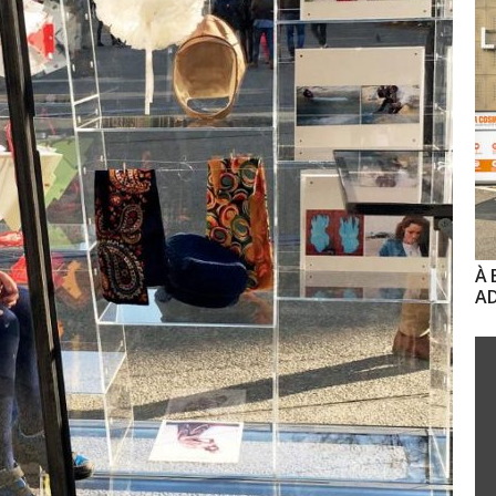
À 
AD