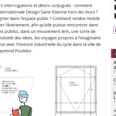
rs interrogations et désirs conjugués : comment
Internationale Design Saint-Etienne hors-les murs ?
giner dans l’espace public ? Comment rendre mobile
ager l’événement, afin qu’elle puisse rencontrer dans
tres publics, dans un mouvement lent, une sorte de
obilité des idées, les voyages propres à l’imaginaire
 avec l’histoire industrielle du cycle dans la ville de
Raymond Poulidor.
A
d
2
C
1
J
L
1
«
u