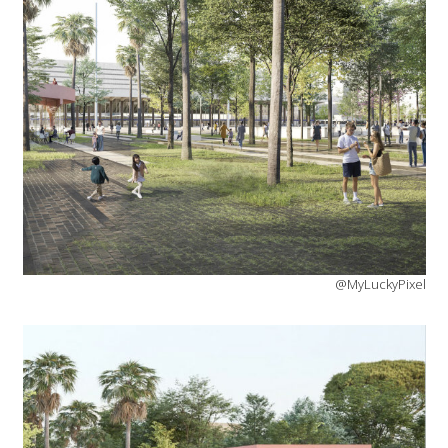
@MyLuckyPixel