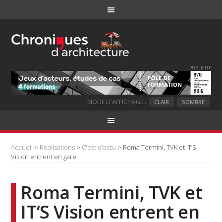
PUBLICITE
MODE D'AFFICHAGE :
CLAIR
SOMBRE
Accueil
>
Réalisations
>
C'est d'actu
> Roma Termini, TVK et IT’S
Vision entrent en gare
Roma Termini, TVK et
IT’S Vision entrent en