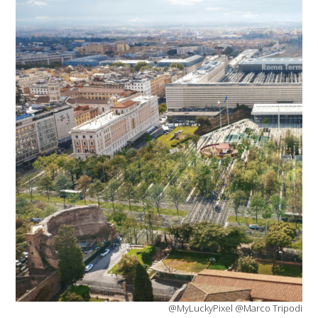
@MyLuckyPixel @Marco Tripodi