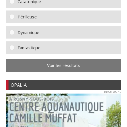
Catatonique
Périlleuse
Dynamique
Fantastique
Voir les résultats
OPALIA
INFOMERCIAL