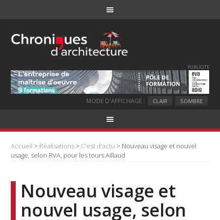
PUBLICITE
MODE D'AFFICHAGE :
CLAIR
SOMBRE
Accueil
>
Réalisations
>
C'est d'actu
> Nouveau visage et nouvel
usage, selon RVA, pour les tours Aillaud
Nouveau visage et
nouvel usage, selon