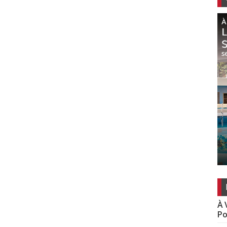
À 
Po