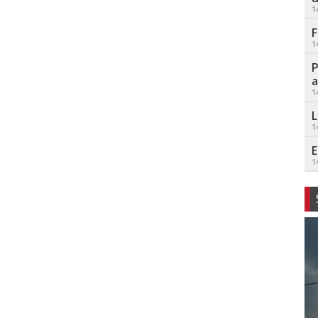
1
F
1
P
a
1
L
1
E
1