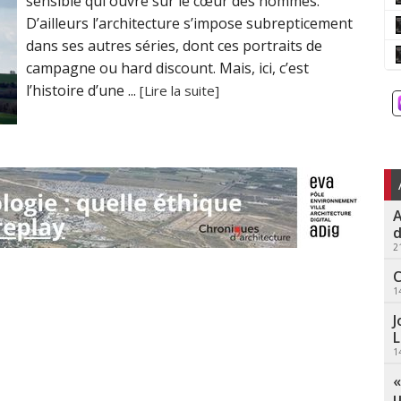
sensible qui ouvre sur le cœur des hommes.
D’ailleurs l’architecture s’impose subrepticement
dans ses autres séries, dont ces portraits de
campagne ou hard discount. Mais, ici, c’est
l’histoire d’une ...
[Lire la suite]
A
d
2
C
1
J
L
1
«
u