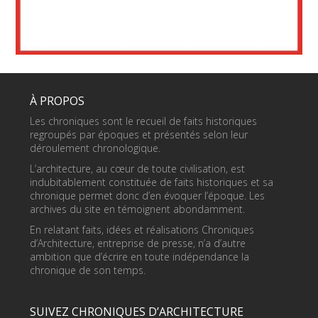
À PROPOS
Les chroniques sont le recueil de faits historiques
regroupés par époques et présentés selon leur
déroulement chronologique.
L’architecture, au cœur de toute civilisation, est
indubitablement constituée de faits historiques et sa
chronique permet donc d’en évoquer l’époque. Les
archives du site en témoignent abondamment.
En relatant faits, idées et réalisations Chroniques
d’Architecture, entreprise de presse, n’a d’autre
ambition que d’écrire en toute indépendance la
chronique de son temps.
SUIVEZ CHRONIQUES D’ARCHITECTURE