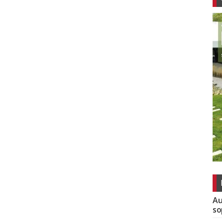
Au
so