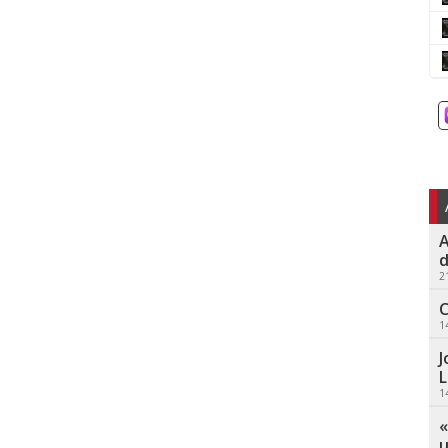
A
d
2
C
1
J
L
1
«
u