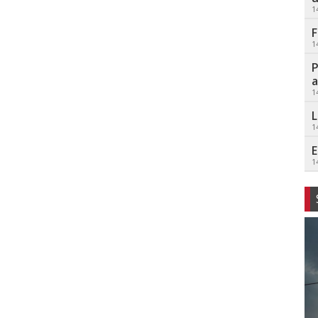
1
F
1
P
a
1
L
1
E
1