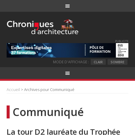
PUBLICITE
MODE D'AFFICHAGE :
CLAIR
SOMBRE
Accueil
> Archives pour Communiqué
Communiqué
La tour D2 lauréate du Trophée