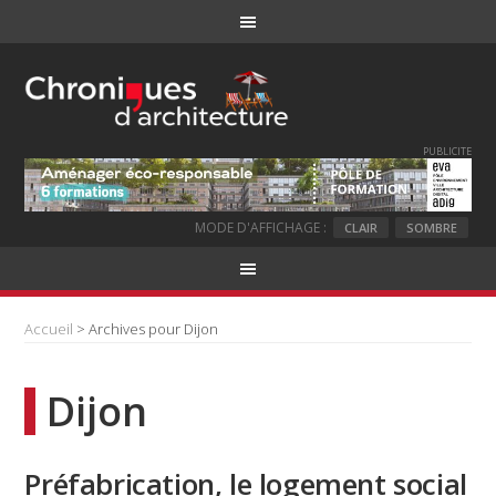
PUBLICITE
MODE D'AFFICHAGE :
CLAIR
SOMBRE
Accueil
> Archives pour Dijon
Dijon
Préfabrication, le logement social