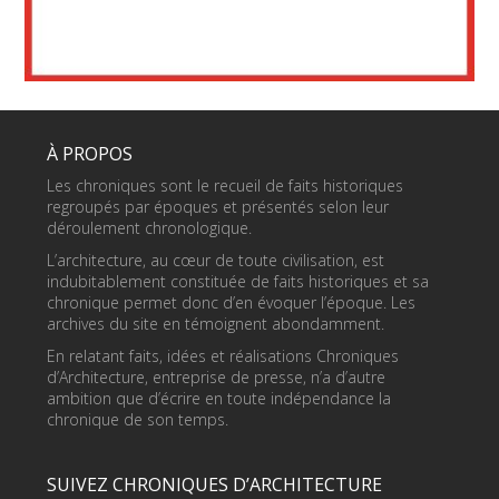
À PROPOS
Les chroniques sont le recueil de faits historiques
regroupés par époques et présentés selon leur
déroulement chronologique.
L’architecture, au cœur de toute civilisation, est
indubitablement constituée de faits historiques et sa
chronique permet donc d’en évoquer l’époque. Les
archives du site en témoignent abondamment.
En relatant faits, idées et réalisations Chroniques
d’Architecture, entreprise de presse, n’a d’autre
ambition que d’écrire en toute indépendance la
chronique de son temps.
SUIVEZ CHRONIQUES D’ARCHITECTURE