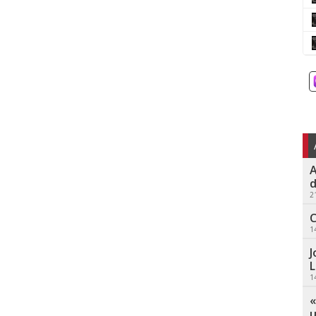
A
d
2
C
1
J
L
1
«
u