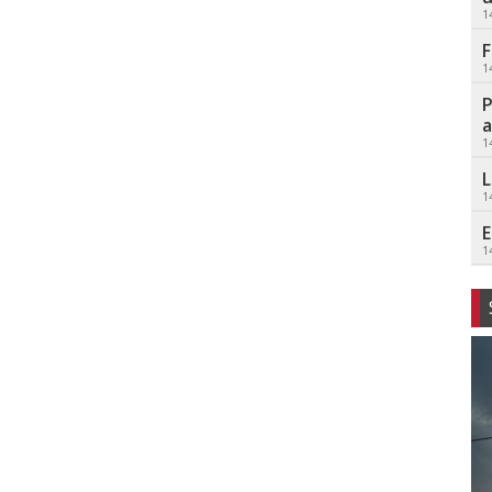
1
F
1
P
a
1
L
1
E
1