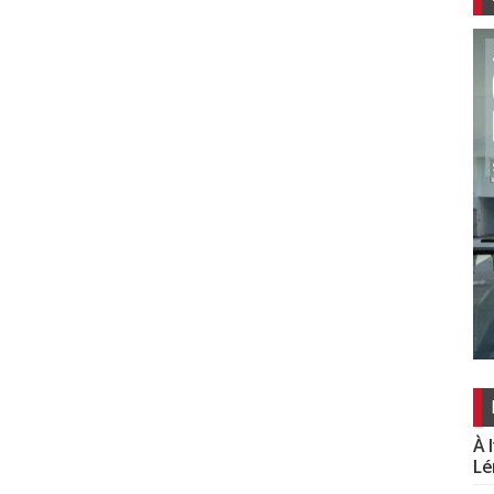
À 
Lé