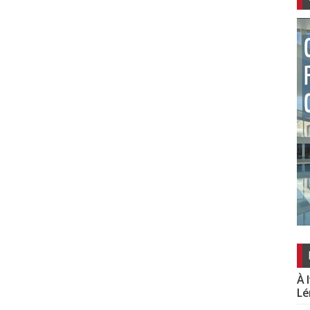
À 
Lé