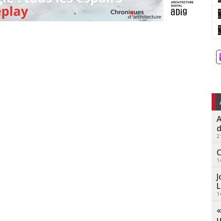
A
d
2
C
1
J
L
1
«
u