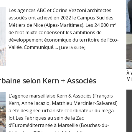
Les agences ABC et Corine Vezzoni architectes
associés ont achevé en 2022 le Campus Sud des
Métiers de Nice (Alpes-Maritimes). Les 24 000 m²
de l’îlot mixte condensent les ambitions de
développement économique du territoire de l’Eco-
Vallée. Communiqué. ...
[Lire la suite]
À 
rbaine selon Kern + Associés
Mi
L’agence marseillaise Kern & Associés (François
Kern, Anne Iacazio, Matthieu Mercinier-Salvaresi)
a été désignée urbaniste coordinateur du méga-
lot Les Fabriques au sein de la Zac
d’Euroméditerranée à Marseille (Bouches-du-