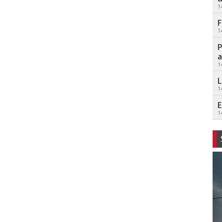
1
F
1
P
a
1
L
1
E
1